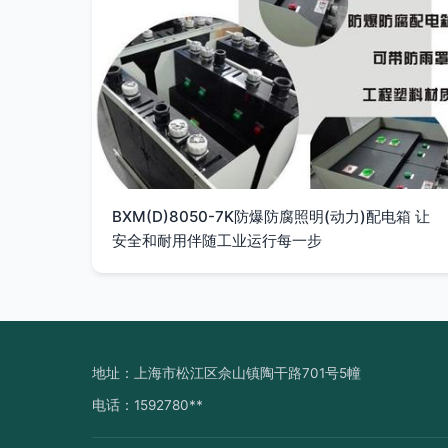
BXM(D)8050-7K防爆防腐照明(动力)配电箱 让
安全和耐用伴随工业运行每一步
地址：上海市松江区佘山镇陶干路701号5幢
电话：1592780**